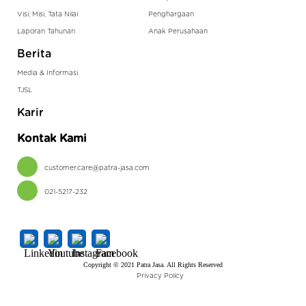
Visi, Misi, Tata Nilai
Penghargaan
Laporan Tahunan
Anak Perusahaan
Berita
Media & Informasi
TJSL
Karir
Kontak Kami
customer.care@patra-jasa.com
021-5217-232
Copyright © 2021 Patra Jasa. All Rights Reserved
Privacy Policy