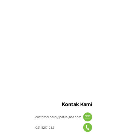
Kontak Kami
customer.care@patra-jasa.com
021-5217-232