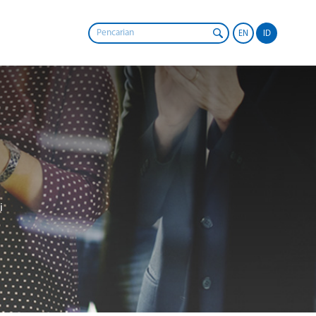
EN
ID
i