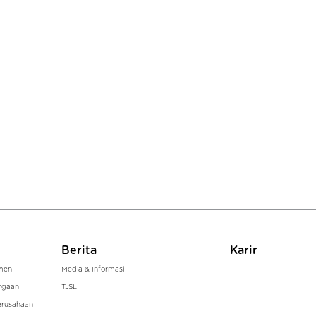
Berita
Karir
men
Media & Informasi
rgaan
TJSL
erusahaan