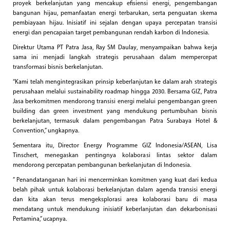
proyek berkelanjutan yang mencakup efisiensi energi, pengembangan
bangunan hijau, pemanfaatan energi terbarukan, serta penguatan skema
pembiayaan hijau. Inisiatif ini sejalan dengan upaya percepatan transisi
energi dan pencapaian target pembangunan rendah karbon di Indonesia.
Direktur Utama PT Patra Jasa, Ray SM Daulay, menyampaikan bahwa kerja
sama ini menjadi langkah strategis perusahaan dalam mempercepat
transformasi bisnis berkelanjutan.
“Kami telah mengintegrasikan prinsip keberlanjutan ke dalam arah strategis
perusahaan melalui sustainability roadmap hingga 2030. Bersama GIZ, Patra
Jasa berkomitmen mendorong transisi energi melalui pengembangan green
building dan green investment yang mendukung pertumbuhan bisnis
berkelanjutan, termasuk dalam pengembangan Patra Surabaya Hotel &
Convention,” ungkapnya.
Sementara itu, Director Energy Programme GIZ Indonesia/ASEAN, Lisa
Tinschert, menegaskan pentingnya kolaborasi lintas sektor dalam
mendorong percepatan pembangunan berkelanjutan di Indonesia.
” Penandatanganan hari ini mencerminkan komitmen yang kuat dari kedua
belah pihak untuk kolaborasi berkelanjutan dalam agenda transisi energi
dan kita akan terus mengeksplorasi area kolaborasi baru di masa
mendatang untuk mendukung inisiatif keberlanjutan dan dekarbonisasi
Pertamina,” ucapnya.