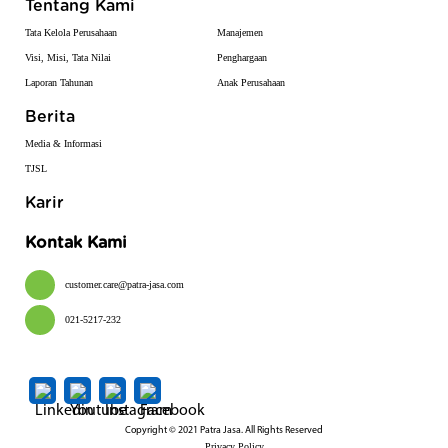
Tentang Kami
Tata Kelola Perusahaan
Manajemen
Visi, Misi, Tata Nilai
Penghargaan
Laporan Tahunan
Anak Perusahaan
Berita
Media & Informasi
TJSL
Karir
Kontak Kami
customer.care@patra-jasa.com
021-5217-232
Copyright © 2021 Patra Jasa. All Rights Reserved
Privacy Policy