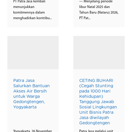
PT Patra Jasa kembali
— Menjelang periode
menunjukkan
libur Natal 2025 dan
komitmennya dalam
Tahun Baru (Nataru) 2026,
menghadirkan kontribu...
PT Pat...
Patra Jasa
CETING BUHARI
Salurkan Bantuan
(Cegah Stunting
Akses Air Bersih
pada 1000 Hari
untuk Warga
Kehidupan)
Gedongtengen,
Tanggung Jawab
Yogyakarta
Sosial Lingkungan
Unit Bisnis Patra
Jasa diwilayah
Gedongtengen
Yogyakarta, 26 November
Patra Jasa melalui unit