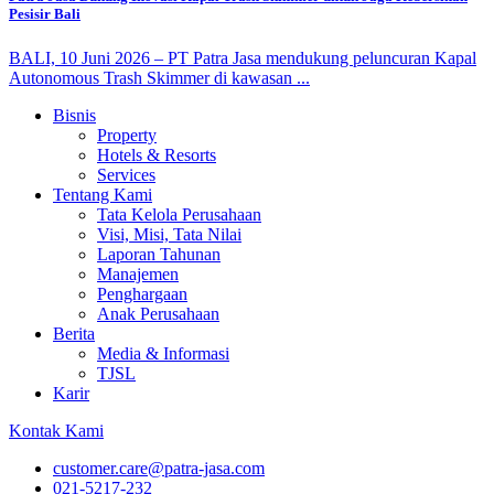
Pesisir Bali
BALI, 10 Juni 2026 – PT Patra Jasa mendukung peluncuran Kapal
Autonomous Trash Skimmer di kawasan ...
Bisnis
Property
Hotels & Resorts
Services
Tentang Kami
Tata Kelola Perusahaan
Visi, Misi, Tata Nilai
Laporan Tahunan
Manajemen
Penghargaan
Anak Perusahaan
Berita
Media & Informasi
TJSL
Karir
Kontak Kami
customer.care@patra-jasa.com
021-5217-232