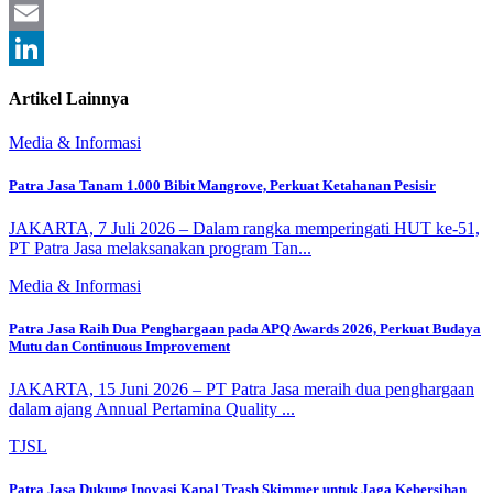
Twitter
Email
LinkedIn
Artikel Lainnya
Media & Informasi
Patra Jasa Tanam 1.000 Bibit Mangrove, Perkuat Ketahanan Pesisir
JAKARTA, 7 Juli 2026 – Dalam rangka memperingati HUT ke-51,
PT Patra Jasa melaksanakan program Tan...
Media & Informasi
Patra Jasa Raih Dua Penghargaan pada APQ Awards 2026, Perkuat Budaya
Mutu dan Continuous Improvement
JAKARTA, 15 Juni 2026 – PT Patra Jasa meraih dua penghargaan
dalam ajang Annual Pertamina Quality ...
TJSL
Patra Jasa Dukung Inovasi Kapal Trash Skimmer untuk Jaga Kebersihan