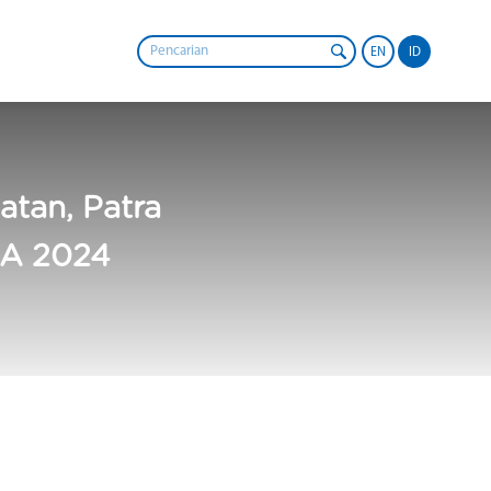
EN
ID
tan, Patra
CA 2024