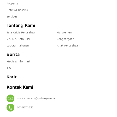
Property
Hotels & Resorts
Services
Tentang Kami
Tata Kelola Perusahaan
Manajemen
Visi, Misi, Tata Nilai
Penghargaan
Laporan Tahunan
Anak Perusahaan
Berita
Media & Informasi
TJSL
Karir
Kontak Kami
customer.care@patra-jasa.com
021-5217-232