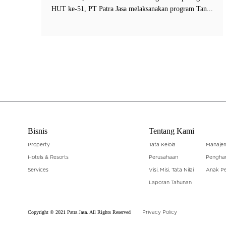
HUT ke-51, PT Patra Jasa melaksanakan program Tan...
Bisnis
Tentang Kami
Property
Tata Kelola
Manaje
Hotels & Resorts
Perusahaan
Pengha
Services
Visi, Misi, Tata Nilai
Anak P
Laporan Tahunan
Copyright © 2021 Patra Jasa. All Rights Reserved
Privacy Policy