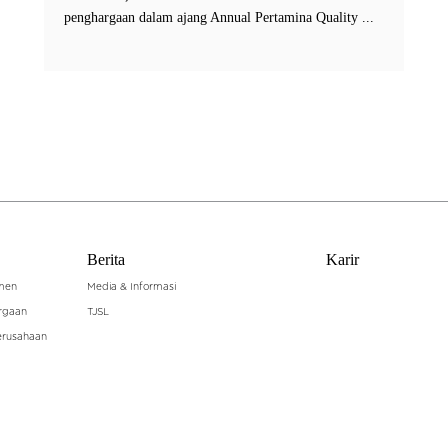
penghargaan dalam ajang Annual Pertamina Quality ...
Berita
Karir
men
Media & Informasi
rgaan
TJSL
erusahaan