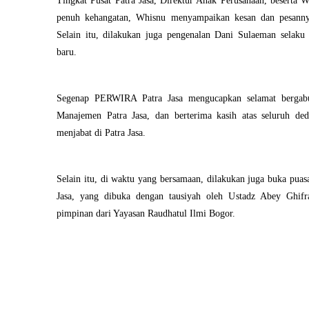
Tingkat Pusat Patra Jasa, Direktur Anak Perusahaan, beserta 
penuh kehangatan, Whisnu menyampaikan kesan dan pesannya
Selain itu, dilakukan juga pengenalan Dani Sulaeman selaku 
baru.
Segenap PERWIRA Patra Jasa mengucapkan selamat bergab
Manajemen Patra Jasa, dan berterima kasih atas seluruh de
menjabat di Patra Jasa.
Selain itu, di waktu yang bersamaan, dilakukan juga buka pu
Jasa, yang dibuka dengan tausiyah oleh Ustadz Abey Ghif
pimpinan dari Yayasan Raudhatul Ilmi Bogor.