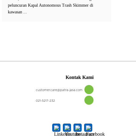
peluncuran Kapal Autonomous Trash Skimmer di
kawasan ...
Kontak Kami
customer.care@patra-jasa.com
021-5217-232