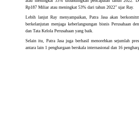
atau meningkat 33% dibandingkan pencapaian tahun 2022. Den
Rp187 Miliar atau meningkat 53% dari tahun 2022” ujar Ray.
Lebih lanjut Ray menyampaikan, Patra Jasa akan berkomitm
berkelanjutan menjaga keberlangsungan bisnis Perusahaan de
dan Tata Kelola Perusahaan yang baik.
Selain itu, Patra Jasa juga berhasil menorehkan sejumlah pre
antara lain 1 penghargaan berskala internasional dan 16 penghar