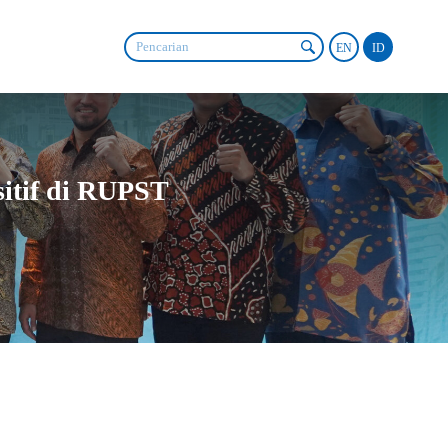
EN
ID
itif di RUPST