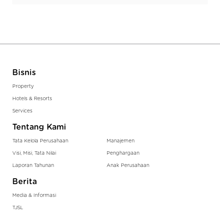
Bisnis
Property
Hotels & Resorts
Services
Tentang Kami
Tata Kelola Perusahaan
Manajemen
Visi, Misi, Tata Nilai
Penghargaan
Laporan Tahunan
Anak Perusahaan
Berita
Media & Informasi
TJSL