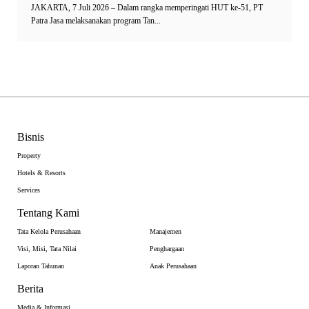
JAKARTA, 7 Juli 2026 – Dalam rangka memperingati HUT ke-51, PT
Patra Jasa melaksanakan program Tan...
Bisnis
Property
Hotels & Resorts
Services
Tentang Kami
Tata Kelola Perusahaan
Manajemen
Visi, Misi, Tata Nilai
Penghargaan
Laporan Tahunan
Anak Perusahaan
Berita
Media & Informasi