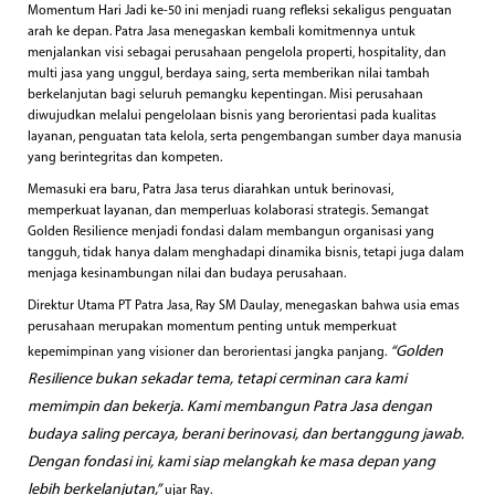
Momentum Hari Jadi ke-50 ini menjadi ruang refleksi sekaligus penguatan
arah ke depan. Patra Jasa menegaskan kembali komitmennya untuk
menjalankan visi sebagai perusahaan pengelola properti, hospitality, dan
multi jasa yang unggul, berdaya saing, serta memberikan nilai tambah
berkelanjutan bagi seluruh pemangku kepentingan. Misi perusahaan
diwujudkan melalui pengelolaan bisnis yang berorientasi pada kualitas
layanan, penguatan tata kelola, serta pengembangan sumber daya manusia
yang berintegritas dan kompeten.
Memasuki era baru, Patra Jasa terus diarahkan untuk berinovasi,
memperkuat layanan, dan memperluas kolaborasi strategis. Semangat
Golden Resilience menjadi fondasi dalam membangun organisasi yang
tangguh, tidak hanya dalam menghadapi dinamika bisnis, tetapi juga dalam
menjaga kesinambungan nilai dan budaya perusahaan.
Direktur Utama PT Patra Jasa, Ray SM Daulay, menegaskan bahwa usia emas
perusahaan merupakan momentum penting untuk memperkuat
“Golden
kepemimpinan yang visioner dan berorientasi jangka panjang.
Resilience bukan sekadar tema, tetapi cerminan cara kami
memimpin dan bekerja. Kami membangun Patra Jasa dengan
budaya saling percaya, berani berinovasi, dan bertanggung jawab.
Dengan fondasi ini, kami siap melangkah ke masa depan yang
lebih berkelanjutan,”
ujar Ray.