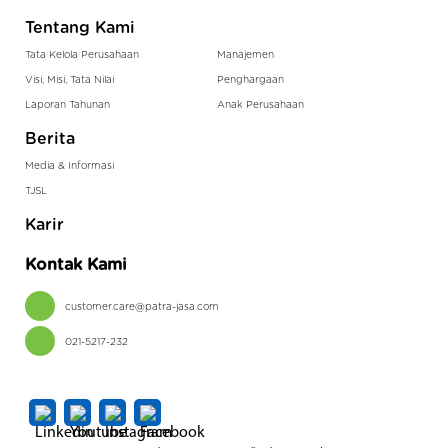
Tentang Kami
Tata Kelola Perusahaan
Manajemen
Visi, Misi, Tata Nilai
Penghargaan
Laporan Tahunan
Anak Perusahaan
Berita
Media & Informasi
TJSL
Karir
Kontak Kami
customer.care@patra-jasa.com
021-5217-232